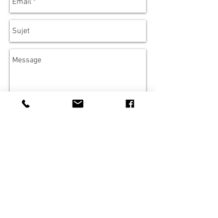
Envoyer
© Bobines et Ricochets - 2020
Bobines & Ricochets fait partie
de
Coopaname, SCOP-SA à capital variable
RCS Paris : 448 762 526 - APE : 7022Z - N°
Intracom : FR49 448 762 526 3/7 rue Albert
Marquet - 75020 Paris