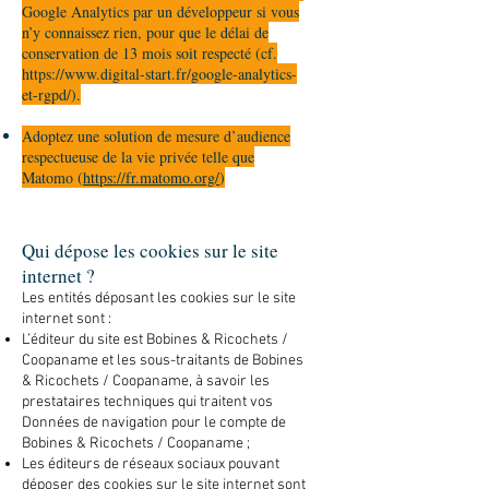
Google Analytics par un développeur si vous
n’y connaissez rien, pour que le délai de
conservation de 13 mois soit respecté (cf.
https://www.digital-start.fr/google-analytics-
et-rgpd/).
Adoptez une solution de mesure d’audience
respectueuse de la vie privée telle que
Matomo (
https://fr.matomo.org/
)
Qui dépose les cookies sur le site
internet ?
Les entités déposant les cookies sur le site
internet sont :
L’éditeur du site est Bobines & Ricochets /
Coopaname et les sous-traitants de Bobines
& Ricochets / Coopaname, à savoir les
prestataires techniques qui traitent vos
Données de navigation pour le compte de
Bobines & Ricochets / Coopaname ;
Les éditeurs de réseaux sociaux pouvant
déposer des cookies sur le site internet sont