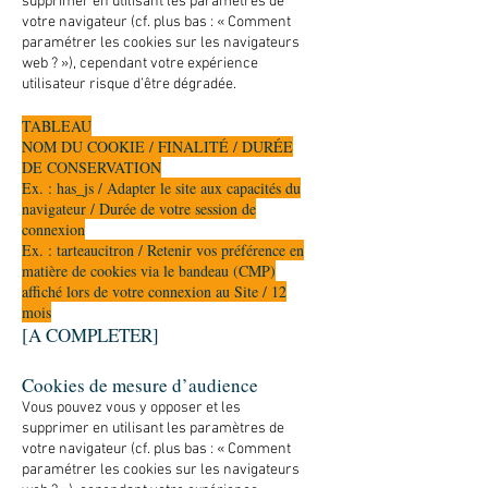
supprimer en utilisant les paramètres de
votre navigateur (cf. plus bas : « Comment
paramétrer les cookies sur les navigateurs
web ? »), cependant votre expérience
utilisateur risque d’être dégradée.
TABLEAU
NOM DU COOKIE / FINALITÉ / DURÉE
DE CONSERVATION
Ex. : has_js / Adapter le site aux capacités du
navigateur / Durée de votre session de
connexion
Ex. : tarteaucitron / Retenir vos préférence en
matière de cookies via le bandeau (CMP)
affiché lors de votre connexion au Site / 12
mois
[A COMPLETER]
Cookies de mesure d’audience
Vous pouvez vous y opposer et les
supprimer en utilisant les paramètres de
votre navigateur (cf. plus bas : « Comment
paramétrer les cookies sur les navigateurs