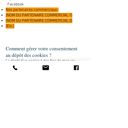
: Facebook
Nos partenaires commerciaux :
[NOM DU PARTENAIRE COMMERCIAL 1]
[NOM DU PARTENAIRE COMMERCIAL 2]
[Etc.]
Comment gérer votre consentement
au dépôt des cookies ?
Le dépôt d’un cookie à des fins de mesure
d’audience, personnalisation de contenus,
réseaux sociaux et publicité ciblée nécessite
votre consentement préalable. Ce
consentement vous est demandé à travers
le bandeau qui s’affiche lors de votre
première navigation sur le site. Vous pouvez
choisir de d’accepter le dépôt des cookies
pour toutes les finalités listées, les refuser
ou personnaliser votre choix. Vous pouvez à
tout moment retirer votre consentement en
vous rendant sur la page
[Gestion des
cookies]
présente en bas de chaque page du