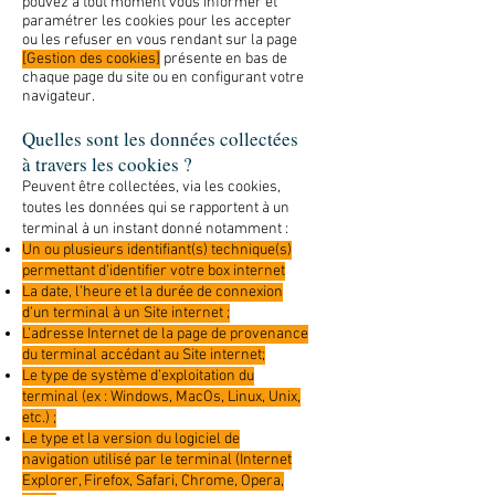
pouvez à tout moment vous informer et
paramétrer les cookies pour les accepter
ou les refuser en vous rendant sur la page
[Gestion des cookies]
présente en bas de
chaque page du site ou en configurant votre
navigateur.
Quelles sont les données collectées
à travers les cookies ?
Peuvent être collectées, via les cookies,
toutes les données qui se rapportent à un
terminal à un instant donné notamment :
Un ou plusieurs identifiant(s) technique(s)
permettant d’identifier votre box internet
La date, l’heure et la durée de connexion
d’un terminal à un Site internet ;
L’adresse Internet de la page de provenance
du terminal accédant au Site internet;
Le type de système d’exploitation du
terminal (ex : Windows, MacOs, Linux, Unix,
etc.) ;
Le type et la version du logiciel de
navigation utilisé par le terminal (Internet
Explorer, Firefox, Safari, Chrome, Opera,